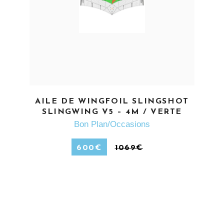
EN SAVOIR PLUS
AILE DE WINGFOIL SLINGSHOT
SLINGWING V5 – 4M / VERTE
Bon Plan/Occasions
600
€
1069
€