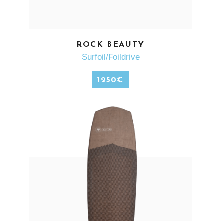
EN SAVOIR PLUS
ROCK BEAUTY
Surfoil/Foildrive
1250
€