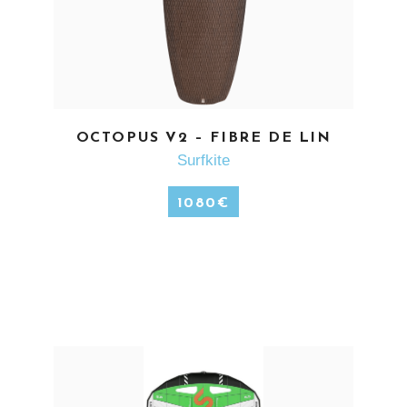
EN SAVOIR PLUS
OCTOPUS V2 – FIBRE DE LIN
Surfkite
1080
€