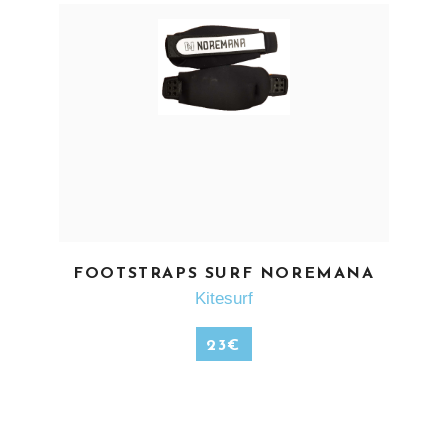
EN SAVOIR PLUS
FOOTSTRAPS SURF NOREMANA
Kitesurf
23
€