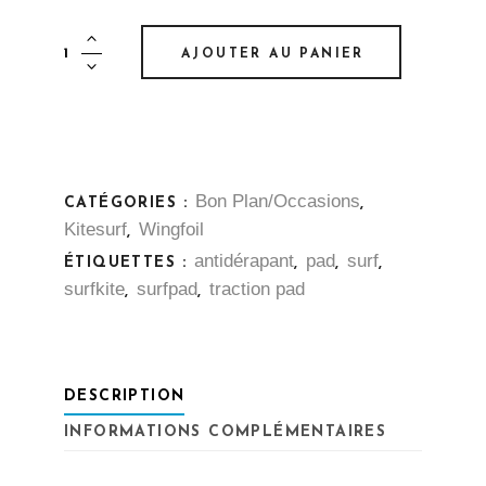
Pad
AJOUTER AU PANIER
Intégral
OVHD
quantity
Bon Plan/Occasions
CATÉGORIES :
,
Kitesurf
Wingfoil
,
antidérapant
pad
surf
ÉTIQUETTES :
,
,
,
surfkite
surfpad
traction pad
,
,
DESCRIPTION
INFORMATIONS COMPLÉMENTAIRES