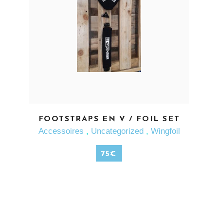
EN SAVOIR PLUS
FOOTSTRAPS EN V / FOIL SET
Accessoires
,
Uncategorized
,
Wingfoil
75
€