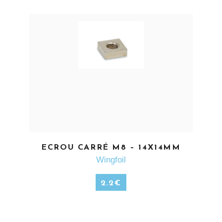
EN SAVOIR PLUS
ECROU CARRÉ M8 – 14X14MM
Wingfoil
2.2
€