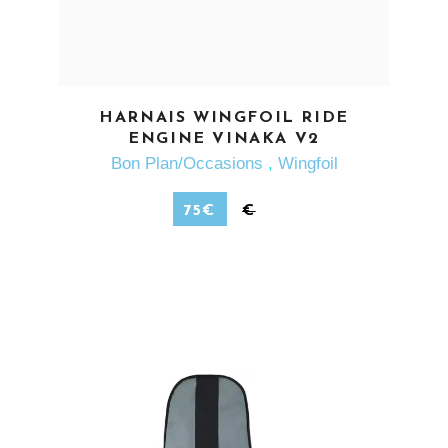
EN SAVOIR PLUS
HARNAIS WINGFOIL RIDE
ENGINE VINAKA V2
Bon Plan/Occasions
,
Wingfoil
75
€
€