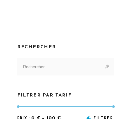
RECHERCHER
Search
for:
FILTRER PAR TARIF
Prix
Prix
0 €
100 €
PRIX :
—
FILTRER
min
max