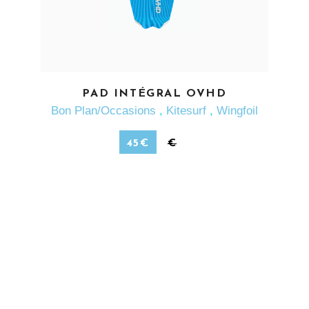
EN SAVOIR PLUS
PAD INTÉGRAL OVHD
Bon Plan/Occasions
,
Kitesurf
,
Wingfoil
45
€
€