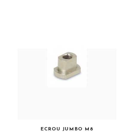
EN SAVOIR PLUS
ECROU JUMBO M8