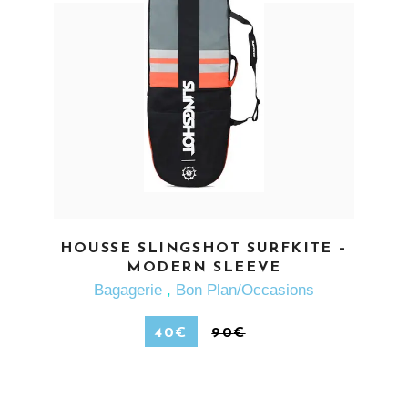
EN SAVOIR PLUS
HOUSSE SLINGSHOT SURFKITE –
MODERN SLEEVE
Bagagerie
,
Bon Plan/Occasions
40
€
90
€