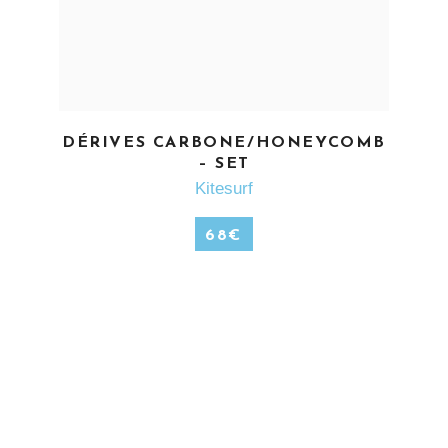
EN SAVOIR PLUS
DÉRIVES CARBONE/HONEYCOMB
– SET
Kitesurf
68
€