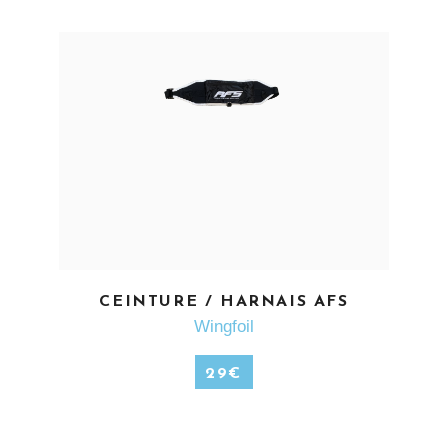
EN SAVOIR PLUS
CEINTURE / HARNAIS AFS
Wingfoil
29
€