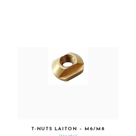
EN SAVOIR PLUS
T-NUTS LAITON – M6/M8