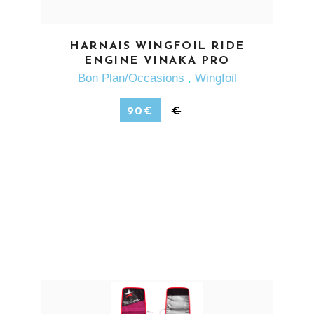
EN SAVOIR PLUS
HARNAIS WINGFOIL RIDE
ENGINE VINAKA PRO
Bon Plan/Occasions
,
Wingfoil
90
€
€