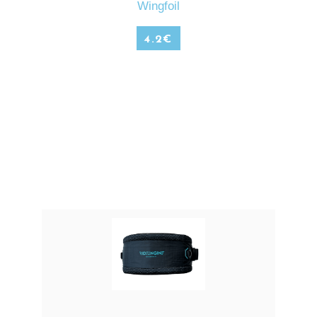
Wingfoil
4.2
€