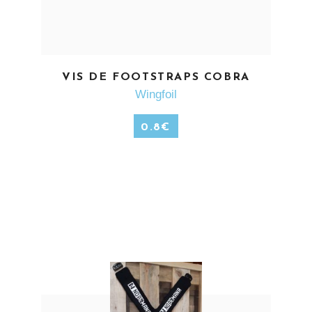
EN SAVOIR PLUS
VIS DE FOOTSTRAPS COBRA
Wingfoil
0.8
€