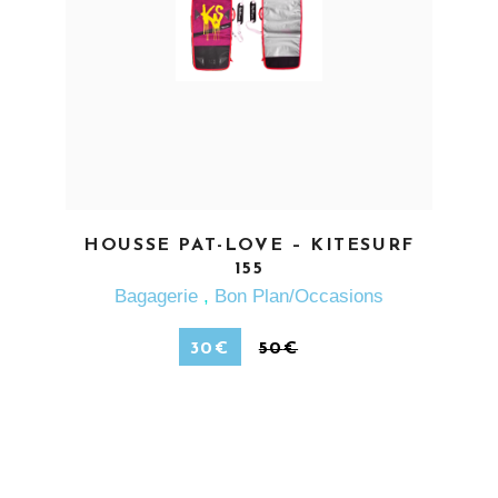
EN SAVOIR PLUS
HOUSSE PAT-LOVE – KITESURF
155
Bagagerie
,
Bon Plan/Occasions
30
€
50
€