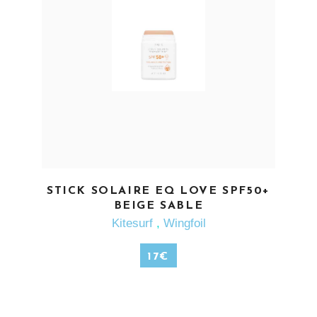
EN SAVOIR PLUS
STICK SOLAIRE EQ LOVE SPF50+
BEIGE SABLE
Kitesurf
,
Wingfoil
17
€