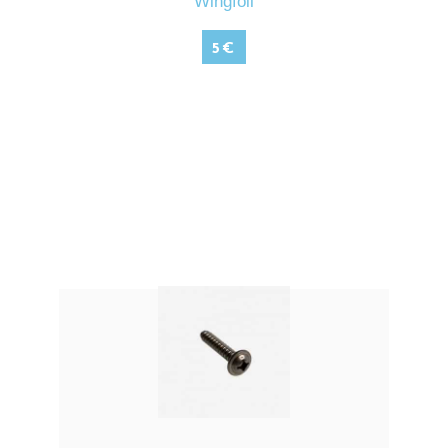
Wingfoil
5
€