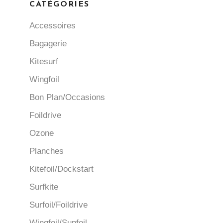
CATÉGORIES
Accessoires
Bagagerie
Kitesurf
Wingfoil
Bon Plan/Occasions
Foildrive
Ozone
Planches
Kitefoil/Dockstart
Surfkite
Surfoil/Foildrive
Wingfoil/Supfoil