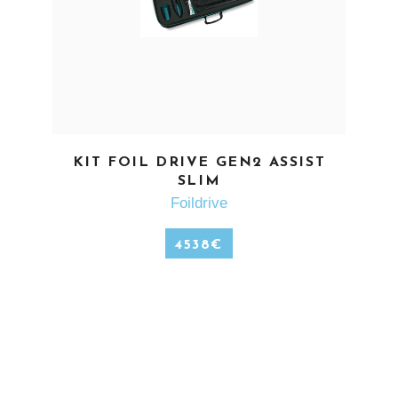
EN SAVOIR PLUS
KIT FOIL DRIVE GEN2 ASSIST
SLIM
Foildrive
4538
€