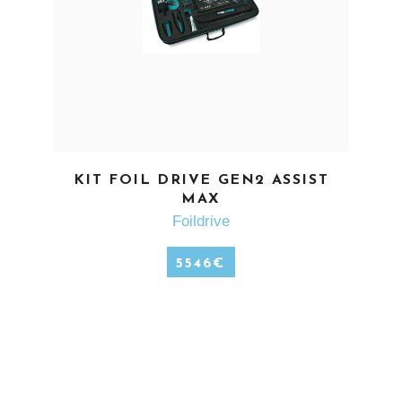
EN SAVOIR PLUS
KIT FOIL DRIVE GEN2 ASSIST
MAX
Foildrive
5546
€