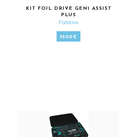
EN SAVOIR PLUS
KIT FOIL DRIVE GEN1 ASSIST
PLUS
Foildrive
3500
€