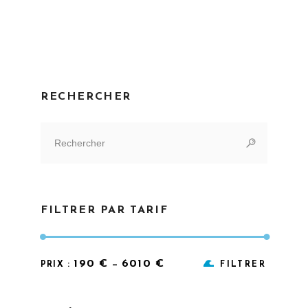
RECHERCHER
Search
for:
FILTRER PAR TARIF
Prix
Prix
190 €
6010 €
PRIX :
—
FILTRER
min
max