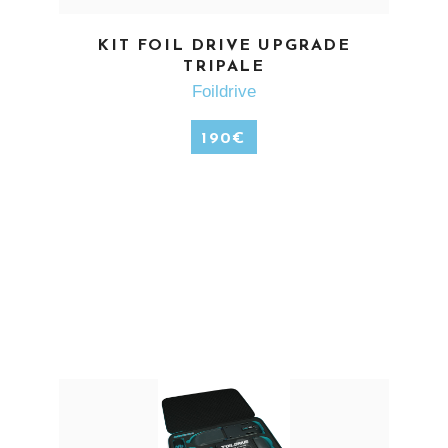
EN SAVOIR PLUS
KIT FOIL DRIVE UPGRADE
TRIPALE
Foildrive
190
€