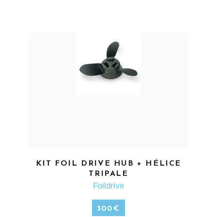
EN SAVOIR PLUS
KIT FOIL DRIVE HUB + HÉLICE
TRIPALE
Foildrive
300
€