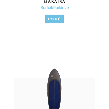
EN SAVOIR PLUS
MAKAIRA
Surfoil/Foildrive
1250
€