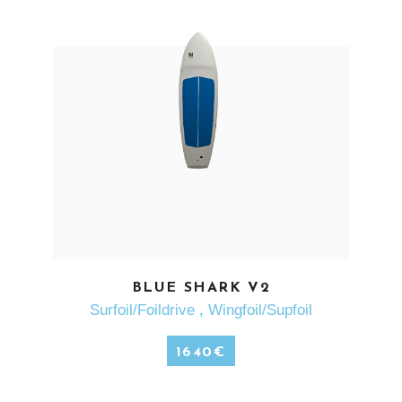
EN SAVOIR PLUS
BLUE SHARK V2
Surfoil/Foildrive
,
Wingfoil/Supfoil
1640
€