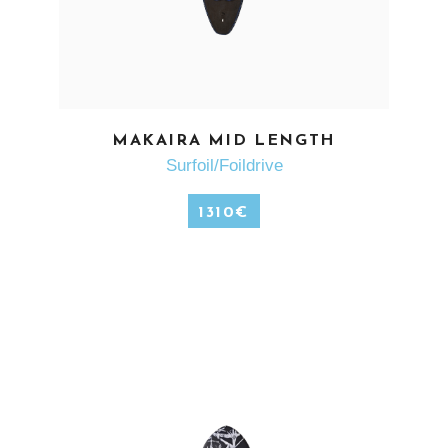
EN SAVOIR PLUS
MAKAIRA MID LENGTH
Surfoil/Foildrive
1310
€