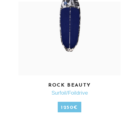
EN SAVOIR PLUS
ROCK BEAUTY
Surfoil/Foildrive
1250
€