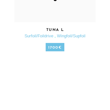
EN SAVOIR PLUS
TUNA L
Surfoil/Foildrive
,
Wingfoil/Supfoil
1700
€