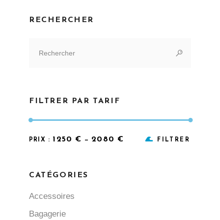
RECHERCHER
Search
for:
FILTRER PAR TARIF
Prix
Prix
1250 €
2080 €
PRIX :
—
FILTRER
min
max
CATÉGORIES
Accessoires
Bagagerie