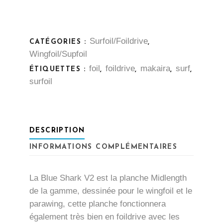
quantity
COULEUR :
PAD INTEGRAL :
Surfoil/Foildrive
CATÉGORIES :
,
Wingfoil/Supfoil
IS ARTISTIQUE :
foil
foildrive
makaira
surf
ÉTIQUETTES :
,
,
,
,
surfoil
DESCRIPTION
INFORMATIONS COMPLÉMENTAIRES
La Blue Shark V2 est la planche Midlength
de la gamme, dessinée pour le wingfoil et le
parawing, cette planche fonctionnera
également très bien en foildrive avec les