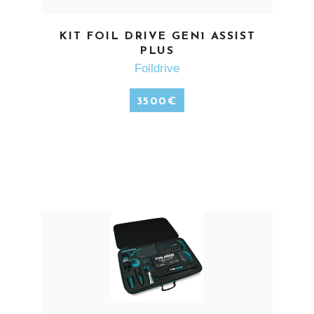
EN SAVOIR PLUS
KIT FOIL DRIVE GEN1 ASSIST
PLUS
Foildrive
3500
€