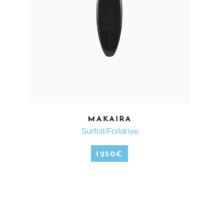
EN SAVOIR PLUS
MAKAIRA
Surfoil/Foildrive
1250
€