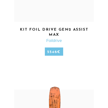
EN SAVOIR PLUS
KIT FOIL DRIVE GEN2 ASSIST
MAX
Foildrive
5546
€