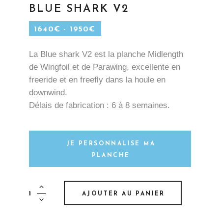
BLUE SHARK V2
1640
€
-
1950
€
La Blue shark V2 est la planche Midlength
de Wingfoil et de Parawing, excellente en
freeride et en freefly dans la houle en
downwind.
Délais de fabrication : 6 à 8 semaines.
JE PERSONNALISE MA
PLANCHE
RÉCAPITULATIF :
Blue
AJOUTER AU PANIER
DIMENSIONS :
Shark
V2
CONSTRUCTION :