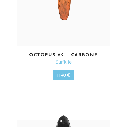
EN SAVOIR PLUS
OCTOPUS V2 – CARBONE
Surfkite
1140
€