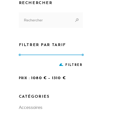
RECHERCHER
Search
for:
FILTRER PAR TARIF
Prix
Prix
FILTRER
min
max
1080 €
1310 €
PRIX :
—
CATÉGORIES
Accessoires