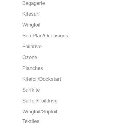
Bagagerie
Kitesurf
Wingfoil
Bon Plan/Occasions
Foildrive
Ozone
Planches
Kitefoil/Dockstart
Surfkite
Surfoil/Foildrive
Wingfoil/Supfoil
Textiles