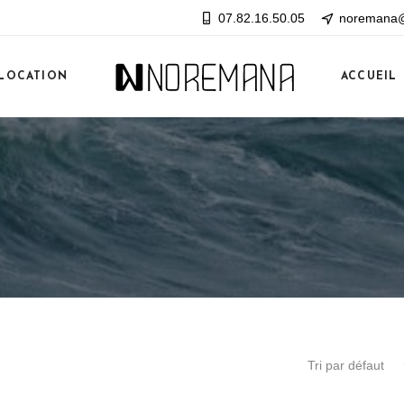
07.82.16.50.05
noremana@
LOCATION
ACCUEIL
Tri par défaut