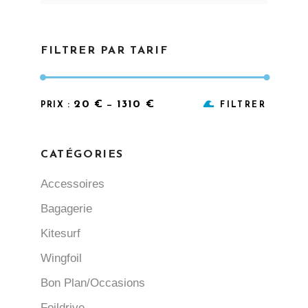
FILTRER PAR TARIF
Prix
Prix
20 €
1310 €
PRIX :
—
FILTRER
min
max
CATÉGORIES
Accessoires
Bagagerie
Kitesurf
Wingfoil
Bon Plan/Occasions
Foildrive