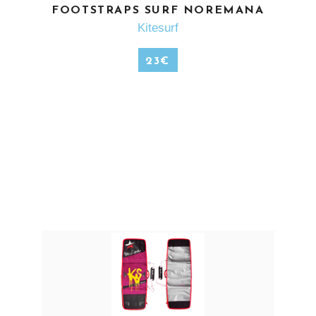
EN SAVOIR PLUS
FOOTSTRAPS SURF NOREMANA
Kitesurf
23
€