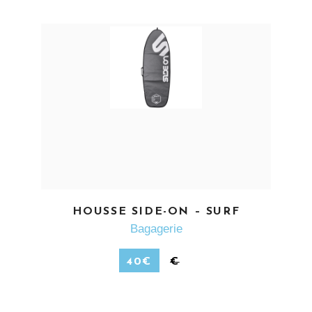
EN SAVOIR PLUS
HOUSSE SIDE-ON – SURF
Bagagerie
40
€
€