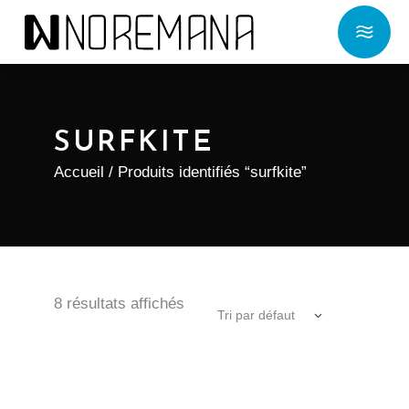
SURFKITE
Accueil
/ Produits identifiés “surfkite”
8 résultats affichés
Tri par défaut