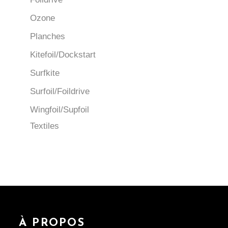
Ozone
Planches
Kitefoil/Dockstart
Surfkite
Surfoil/Foildrive
Wingfoil/Supfoil
Textiles
À PROPOS