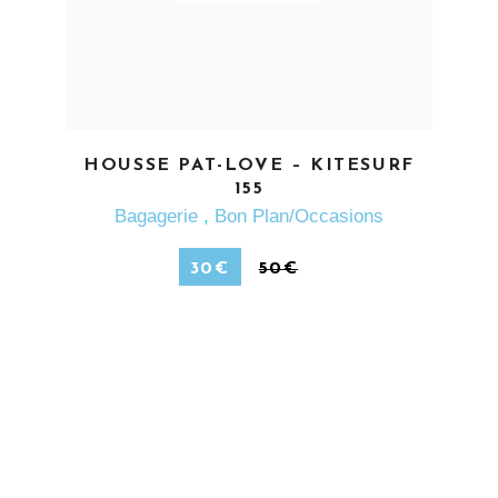
EN SAVOIR PLUS
HOUSSE PAT-LOVE – KITESURF
155
Bagagerie
,
Bon Plan/Occasions
30
€
50
€