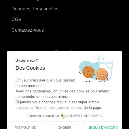
Données Personnelles
CGV
Contactez-nous
Un petit creux ?
Des Cookies
On veut s’assurer que vous passez
un bon moment ici !
Avec nos partenaires, on utilise des cookies pour mieux
comprendre ce que vous aimez.
Si jamais vous changez d’avis, c’est super simple :
cliquez sur 'Gestion des cookies' en bas de la page.
Fièrement propulsé par
AM WEB & MULTIMÉDIA
2026 -
NOREMANA
| Réalisé par
AM WEB &
CHOISIR
JE SUIS D'ACCORD
PAS POUR MOI