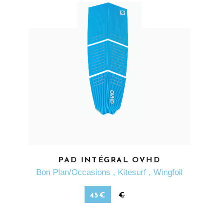
EN SAVOIR PLUS
PAD INTÉGRAL OVHD
Bon Plan/Occasions
,
Kitesurf
,
Wingfoil
45
€
€