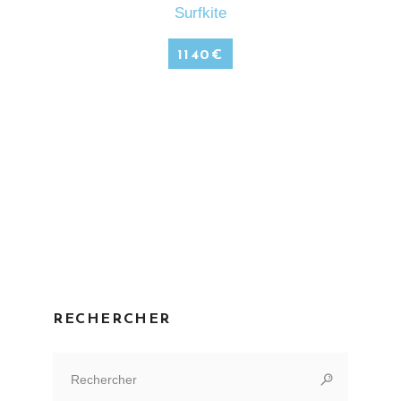
Surfkite
1140
€
RECHERCHER
Search
for: