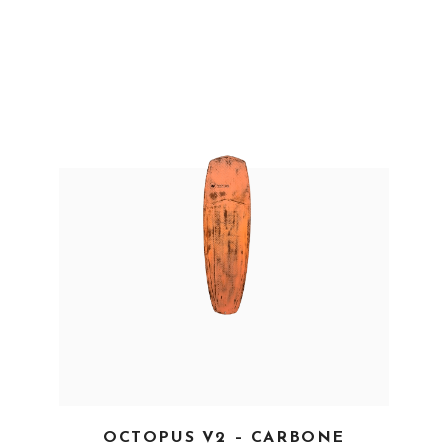
EN SAVOIR PLUS
OCTOPUS V2 – CARBONE