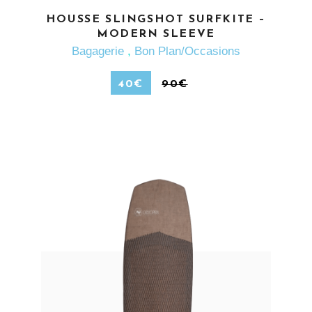
EN SAVOIR PLUS
HOUSSE SLINGSHOT SURFKITE –
MODERN SLEEVE
Bagagerie
,
Bon Plan/Occasions
40
€
90
€