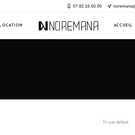
07.82.16.50.05
noremana@
LOCATION
ACCUEIL
Tri par défaut