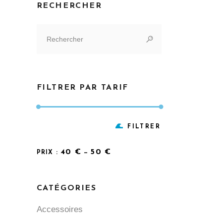
RECHERCHER
Search
for:
FILTRER PAR TARIF
Prix
Prix
FILTRER
min
max
40 €
50 €
PRIX :
—
CATÉGORIES
Accessoires