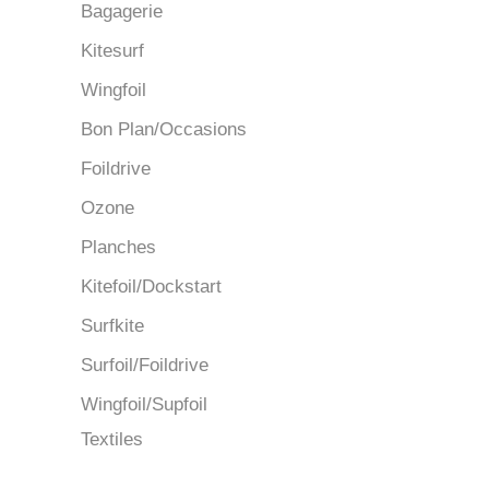
Bagagerie
Kitesurf
Wingfoil
Bon Plan/Occasions
Foildrive
Ozone
Planches
Kitefoil/Dockstart
Surfkite
Surfoil/Foildrive
Wingfoil/Supfoil
Textiles