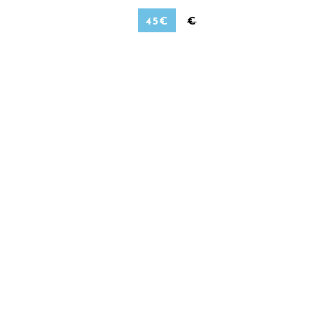
45
€
€