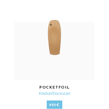
EN SAVOIR PLUS
POCKETFOIL
Kitefoil/Dockstart
955
€