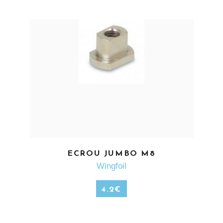
EN SAVOIR PLUS
ECROU JUMBO M8
Wingfoil
4.2
€