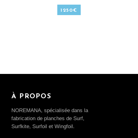
1250
€
À PROPOS
NOREMANA, spécialisée dans la
fabrication de planches de Surf,
Surfkite, Surfoil et Wingfoil.