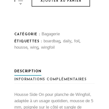
AJOUTER AU PANIER
Side-
On
-
Wingfoil
quantity
Bagagerie
CATÉGORIE :
boardbag
daily
foil
ÉTIQUETTES :
,
,
,
housse
wing
wingfoil
,
,
DESCRIPTION
INFORMATIONS COMPLÉMENTAIRES
Housse Side On pour planche de Wingfoil,
adaptée à un usage quotidien, mousse de 5
mm, poignée sur le côté et sangle de