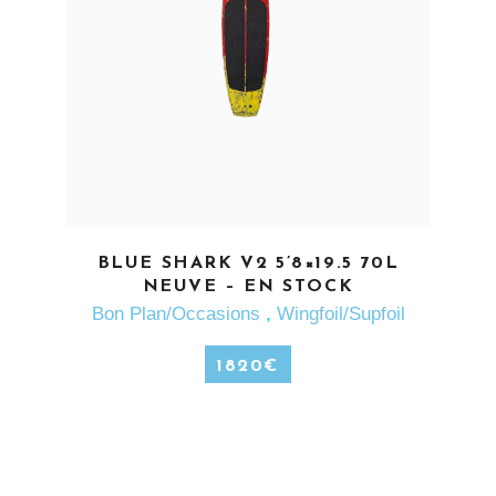
EN SAVOIR PLUS
BLUE SHARK V2 5’8×19.5 70L
NEUVE – EN STOCK
Bon Plan/Occasions
,
Wingfoil/Supfoil
1820
€