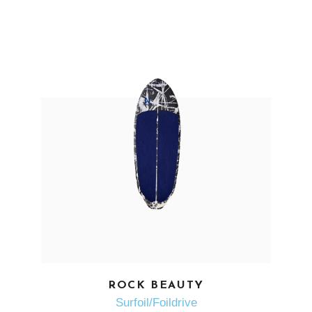
EN SAVOIR PLUS
ROCK BEAUTY
Surfoil/Foildrive