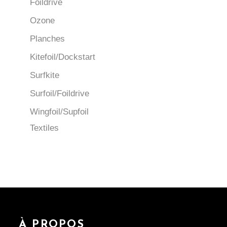
Foildrive
Ozone
Planches
Kitefoil/Dockstart
Surfkite
Surfoil/Foildrive
Wingfoil/Supfoil
Textiles
À PROPOS