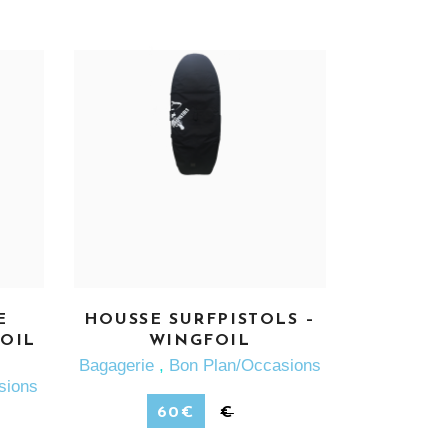
EN SAVOIR PLUS
E
HOUSSE SURFPISTOLS –
FOIL
WINGFOIL
Bagagerie
,
Bon Plan/Occasions
sions
60
€
€