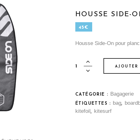
HOUSSE SIDE-O
45
€
Housse Side-On pour planch
Housse
AJOUTER 
Side-
On
-
Bagagerie
Kitefoil
CATÉGORIE :
quantity
bag
board
ÉTIQUETTES :
,
kitefoil
kitesurf
,