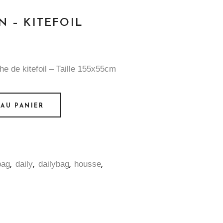
N – KITEFOIL
e de kitefoil – Taille 155x55cm
AU PANIER
bag
daily
dailybag
housse
,
,
,
,