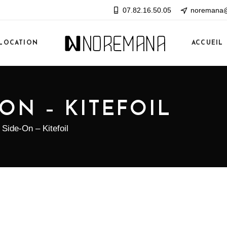
07.82.16.50.05
noremana@
LOCATION
ACCUEIL
ON – KITEFOIL
Side-On – Kitefoil