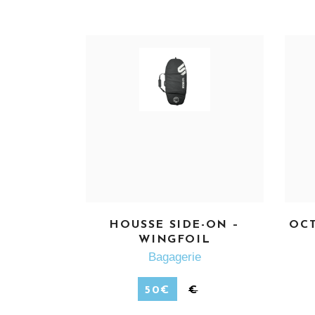
EN SAVOIR PLUS
HOUSSE SIDE-ON –
OCT
WINGFOIL
Bagagerie
50
€
€