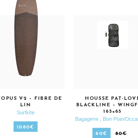
EN SAVOIR PLUS
EN SAVOIR PLUS
OPUS V2 – FIBRE DE
HOUSSE PAT-LOV
LIN
BLACKLINE – WING
165×65
Surfkite
Bagagerie
,
Bon Plan/Occa
1080
€
60
€
80
€